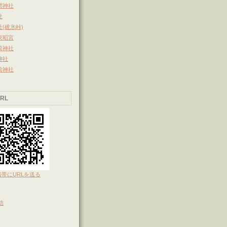
間神社
社
(碓氷峠)
東昭宮
荷神社
神社
前神社
RL
携帯にURLを送る
信