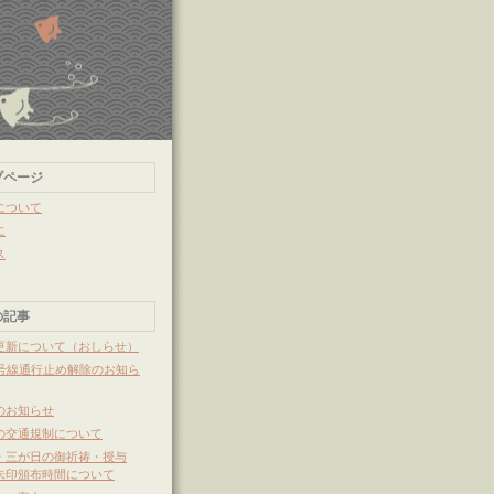
ブページ
について
に
ス
の記事
更新について（おしらせ）
7号線通行止め解除のお知ら
のお知らせ
の交通規制について
・三が日の御祈祷・授与
朱印頒布時間について