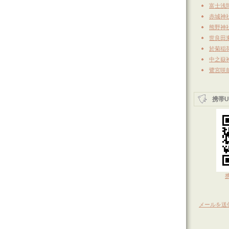
富士浅
赤城神
熊野神社
世良田
於菊稲
中之嶽
鷺宮咲
携帯U
メールを送