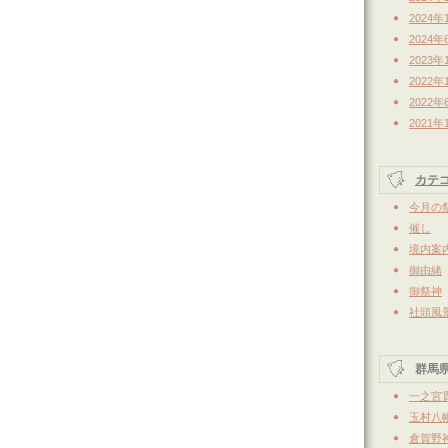
2024年
2024年
2023年
2022年
2022年
2021年
カテ
今月の
催し
境内案
御由緒
御祭神
社頭風
群馬
一之宮
玉村八
倉賀野