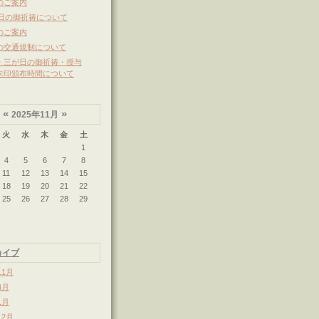
のご案内
3日の御祈祷について
のご案内
の交通規制について
・三が日の御祈祷・授与
朱印頒布時間について
«
»
2025年11月
火
水
木
金
土
1
4
5
6
7
8
11
12
13
14
15
18
19
20
21
22
25
26
27
28
29
カイブ
11月
4月
1月
12月