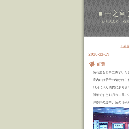
■ 一之宮
（いちのみや ぬき
« 
2010-11-19
紅葉
菊花展も無事に終了いた
境内には若干の菊が飾ら
11月に入り境内にあり
例年ですと11月末に見ご
御参拝の道中、菊の花や