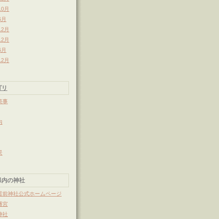
10月
6月
12月
12月
6月
12月
ゴリ
祭事
内
景
県内の神社
貫前神社公式ホームページ
幡宮
神社