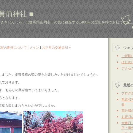
 貫前神社 ■
さきじんじゃ）は群馬県富岡市一の宮に鎮座する1400年の歴史を持つお社です。
菊花展の開催について
|
メイン
|
お正月の交通規制 »
ウェ
ご祈願
はじめ
アクセ
しました。多種多様の菊の花をお楽しみいただけましたでしょうか。
れております。
最近
ます、もみじの葉が色づいてまいりました。
ブログ
ろとなります。
県道4
せ
紅葉も楽しまれたらいかがでしょうか。
節分祭
お正月
大晦日
所・御