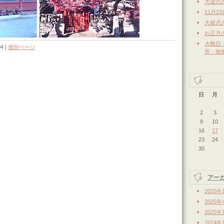
大祓式
11月2
大祓式
お正月
大晦日
04
|
個別ページ
所・御
日
月
2
3
9
10
16
17
23
24
30
アー
2025年
2025年
2025年
2024年